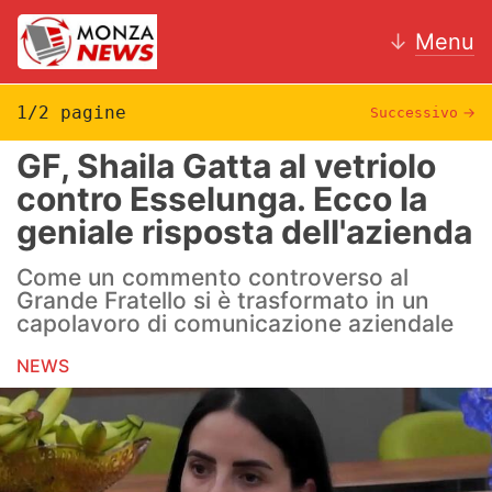
↓
Menu
1/2 pagine
Successivo
→
GF, Shaila Gatta al vetriolo
News
contro Esselunga. Ecco la
geniale risposta dell'azienda
AC Monza
Come un commento controverso al
Calcio
Grande Fratello si è trasformato in un
capolavoro di comunicazione aziendale
Motori
NEWS
Volley
Hockey
Altri sport