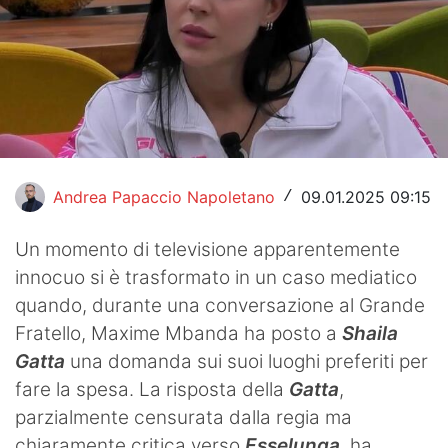
Hockey
Pallanuoto
Pallamano
Altre
Andrea Papaccio Napoletano
09.01.2025 09:15
/
News
Turismo
Un momento di televisione apparentemente
innocuo si è trasformato in un caso mediatico
Eventi
quando, durante una conversazione al Grande
Fratello, Maxime Mbanda ha posto a
Shaila
Gatta
una domanda sui suoi luoghi preferiti per
fare la spesa. La risposta della
Gatta
,
parzialmente censurata dalla regia ma
chiaramente critica verso
Esselunga
, ha