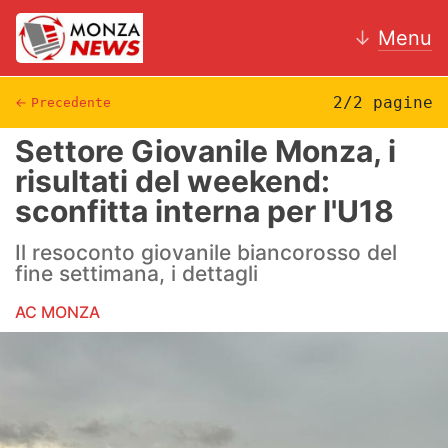
↓
Menu
2/2 pagine
←
Precedente
Settore Giovanile Monza, i
News
risultati del weekend:
sconfitta interna per l'U18
AC Monza
Il resoconto giovanile biancorosso del
Calcio
fine settimana, i dettagli
Motori
AC MONZA
Volley
Hockey
Altri sport