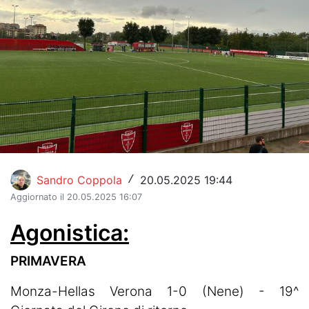
Hockey
Pallanuoto
Pallamano
Altre
News
Turismo
Sandro Coppola
20.05.2025 19:44
/
Aggiornato il 20.05.2025 16:07
Eventi
Agonistica:
PRIMAVERA
Monza-Hellas Verona 1-0 (Nene) - 19^