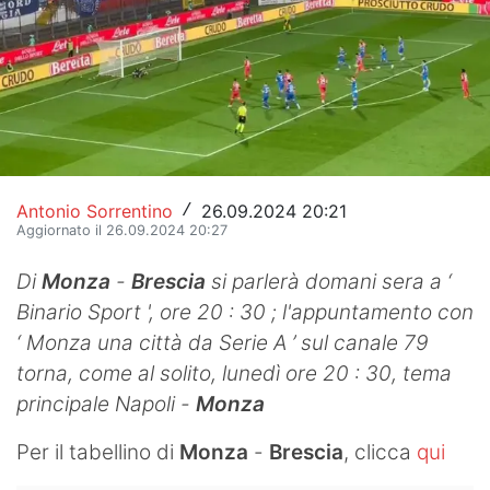
Hockey
Pallanuoto
Pallamano
Altre
Antonio Sorrentino
26.09.2024 20:21
/
News
Aggiornato il 26.09.2024 20:27
Turismo
Di
Monza
-
Brescia
si parlerà domani sera a ‘
Binario Sport ', ore 20 : 30 ; l'appuntamento con
Eventi
‘ Monza una città da Serie A ’ sul canale 79
torna, come al solito, lunedì ore 20 : 30, tema
principale Napoli -
Monza
Per il tabellino di
Monza
-
Brescia
, clicca
qui