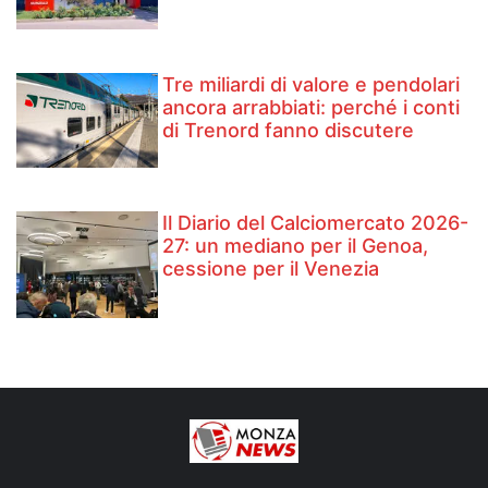
Tre miliardi di valore e pendolari
ancora arrabbiati: perché i conti
di Trenord fanno discutere
Il Diario del Calciomercato 2026-
27: un mediano per il Genoa,
cessione per il Venezia