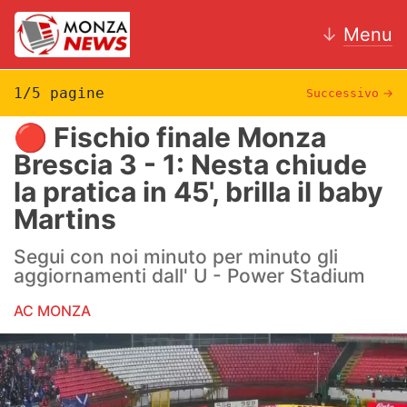
↓
Menu
1/5 pagine
Successivo
→
🔴 Fischio finale Monza
News
Brescia 3 - 1: Nesta chiude
la pratica in 45', brilla il baby
AC Monza
Martins
Calcio
Segui con noi minuto per minuto gli
Motori
aggiornamenti dall' U - Power Stadium
AC MONZA
Volley
Hockey
Altri sport