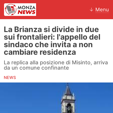
↓
Menu
La Brianza si divide in due
sui frontalieri: l'appello del
News
sindaco che invita a non
cambiare residenza
AC Monza
La replica alla posizione di Misinto, arriva
Calcio
da un comune confinante
Motori
NEWS
Volley
Hockey
Altri sport