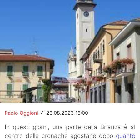
Hockey
Pallanuoto
Pallamano
Altre
News
Turismo
Eventi
Paolo Oggioni
23.08.2023 13:00
/
In questi giorni, una parte della Brianza è al
centro delle cronache agostane dopo
quanto