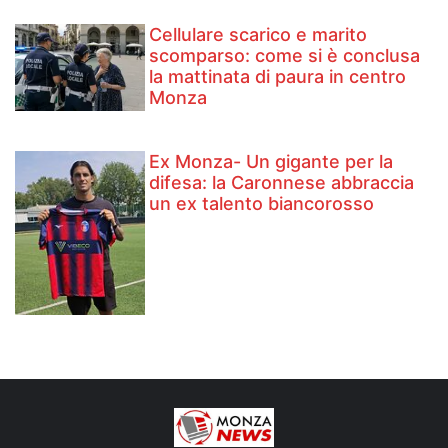
Cellulare scarico e marito
scomparso: come si è conclusa
la mattinata di paura in centro
Monza
Ex Monza- Un gigante per la
difesa: la Caronnese abbraccia
un ex talento biancorosso