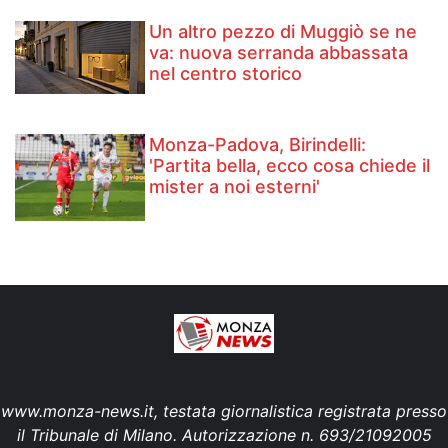
Un altro pezzo di Muggiò se ne
va: nuova serranda abbassata
nel centro storico
Monza-Padova, Birindelli:
'Partita bella, ecco cosa chiede il
mister a noi esterni'
www.monza-news.it, testata giornalistica registrata presso
il Tribunale di Milano. Autorizzazione n. 693/21092005