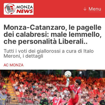
↓
Menu
Monza-Catanzaro, le pagelle
dei calabresi: male Iemmello,
News
che personalità Liberali..
AC Monza
Tutti i voti dei giallorossi a cura di Italo
Meroni, i dettagli
Calcio
AC MONZA
Motori
Volley
Hockey
Altri sport