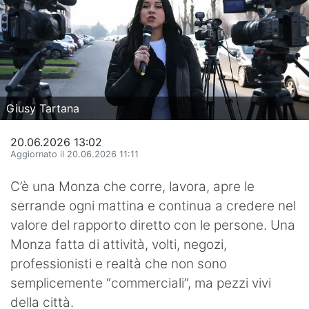
Hockey
Pallanuoto
Pallamano
Giusy Tartana
Altre
News
20.06.2026 13:02
Aggiornato il 20.06.2026 11:11
Turismo
C’è una Monza che corre, lavora, apre le
Eventi
serrande ogni mattina e continua a credere nel
valore del rapporto diretto con le persone. Una
Monza fatta di attività, volti, negozi,
professionisti e realtà che non sono
semplicemente “commerciali”, ma pezzi vivi
della città.