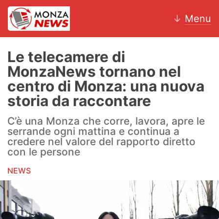
↓
Menu
Le telecamere di
MonzaNews tornano nel
News
centro di Monza: una nuova
storia da raccontare
AC Monza
C’è una Monza che corre, lavora, apre le
Calcio
serrande ogni mattina e continua a
credere nel valore del rapporto diretto
Motori
con le persone
Volley
NEWS
Hockey
Altri sport