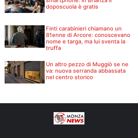
smartphone: in Brianza il
doposcuola è gratis
Finti carabinieri chiamano un
81enne di Arcore: conoscevano
nome e targa, ma lui sventa la
truffa
Un altro pezzo di Muggiò se ne
va: nuova serranda abbassata
nel centro storico