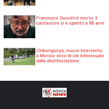
Francesco Guccini è morto: il
cantautore si è spento a 86 anni
Chikungunya, nuovo intervento
a Monza: ecco le vie interessate
dalla disinfestazione