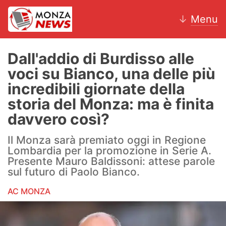
↓
Menu
Dall'addio di Burdisso alle
voci su Bianco, una delle più
News
incredibili giornate della
storia del Monza: ma è finita
AC Monza
davvero così?
Calcio
Il Monza sarà premiato oggi in Regione
Lombardia per la promozione in Serie A.
Motori
Presente Mauro Baldissoni: attese parole
sul futuro di Paolo Bianco.
Volley
AC MONZA
Hockey
Altri sport