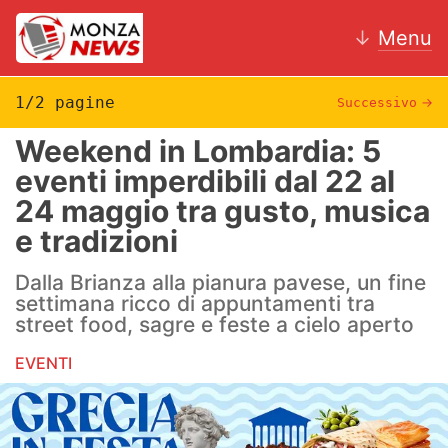
↓
Menu
1/2 pagine
Successivo
→
Weekend in Lombardia: 5
News
eventi imperdibili dal 22 al
24 maggio tra gusto, musica
AC Monza
e tradizioni
Calcio
Dalla Brianza alla pianura pavese, un fine
Motori
settimana ricco di appuntamenti tra
street food, sagre e feste a cielo aperto
Volley
EVENTI
Hockey
Altri sport