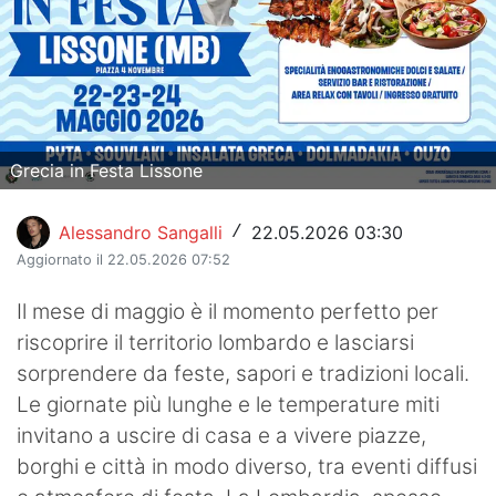
Hockey
Pallanuoto
Pallamano
Grecia in Festa Lissone
Altre
News
Alessandro Sangalli
22.05.2026 03:30
/
Aggiornato il 22.05.2026 07:52
Turismo
Il mese di maggio è il momento perfetto per
Eventi
riscoprire il territorio lombardo e lasciarsi
sorprendere da feste, sapori e tradizioni locali.
Le giornate più lunghe e le temperature miti
invitano a uscire di casa e a vivere piazze,
borghi e città in modo diverso, tra eventi diffusi