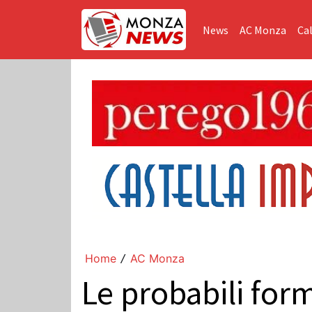
News
AC Monza
Cal
Home
AC Monza
/
Le probabili form