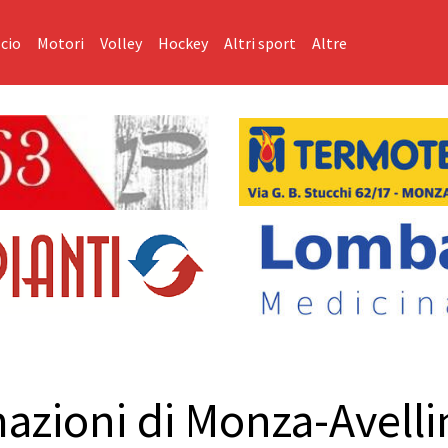
cio
Motori
Volley
Hockey
Altri sport
Altre
azioni di Monza-Avellin