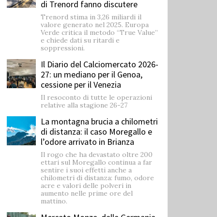
di Trenord fanno discutere
Trenord stima in 3,26 miliardi il
valore generato nel 2025. Europa
Verde critica il metodo “True Value”
e chiede dati su ritardi e
soppressioni.
Il Diario del Calciomercato 2026-
27: un mediano per il Genoa,
cessione per il Venezia
Il resoconto di tutte le operazioni
relative alla stagione 26-27
La montagna brucia a chilometri
di distanza: il caso Moregallo e
l’odore arrivato in Brianza
Il rogo che ha devastato oltre 200
ettari sul Moregallo continua a far
sentire i suoi effetti anche a
chilometri di distanza: fumo, odore
acre e valori delle polveri in
aumento nelle prime ore del
mattino.