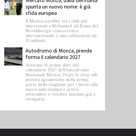
Mercato Monza, dalla Germania
spunta un nuovo nome: è già
sfida europea
Il Monza sarebbe tra i club più
interessati a Mohamed Alì Zoma del
Norimberga: concorrenza
internazionale e una valutazione da
15 milioni.
Autodromo di Monza, prende
forma il calendario 2027
Arrivano le prime date del
calendario 2027 dell’Autodromo
Nazionale Monza. Dopo lo stop alle
attività agonistiche nella prima
parte della stagione per i lavori alla
nuova sala stampa e ai box,
settembre e ottobre iniziano già a
riempirsi.