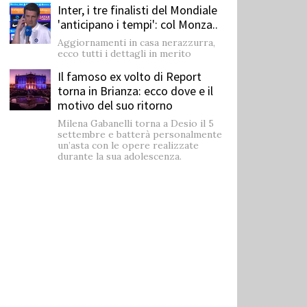
Inter, i tre finalisti del Mondiale
'anticipano i tempi': col Monza..
Aggiornamenti in casa nerazzurra,
ecco tutti i dettagli in merito
Il famoso ex volto di Report
torna in Brianza: ecco dove e il
motivo del suo ritorno
Milena Gabanelli torna a Desio il 5
settembre e batterà personalmente
un’asta con le opere realizzate
durante la sua adolescenza.