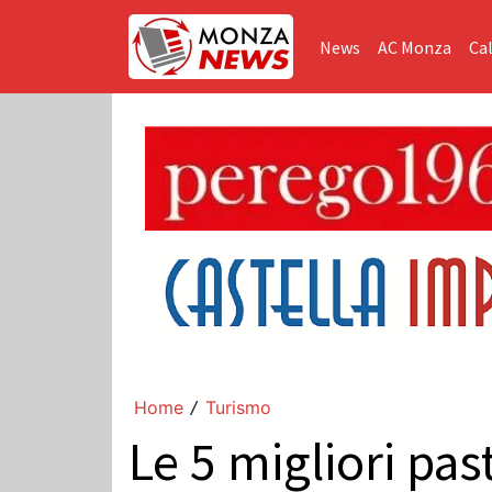
News
AC Monza
Cal
Home
Turismo
/
Le 5 migliori pas