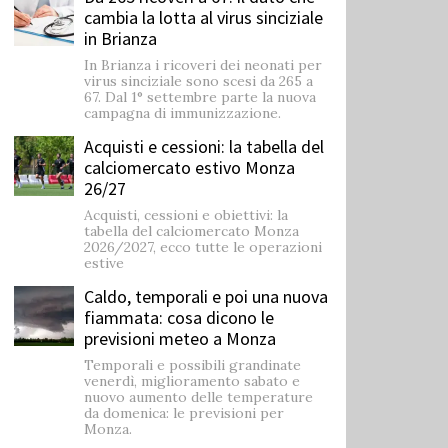
cambia la lotta al virus sinciziale
in Brianza
In Brianza i ricoveri dei neonati per
virus sinciziale sono scesi da 265 a
67. Dal 1° settembre parte la nuova
campagna di immunizzazione.
Acquisti e cessioni: la tabella del
calciomercato estivo Monza
26/27
Acquisti, cessioni e obiettivi: la
tabella del calciomercato Monza
2026/2027, ecco tutte le operazioni
estive
Caldo, temporali e poi una nuova
fiammata: cosa dicono le
previsioni meteo a Monza
Temporali e possibili grandinate
venerdì, miglioramento sabato e
nuovo aumento delle temperature
da domenica: le previsioni per
Monza.