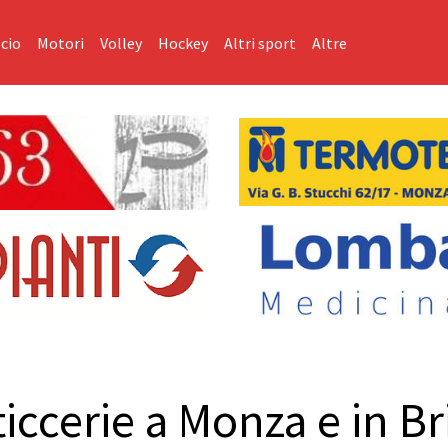
cio
Motori
Volley
Hockey
Altri sport
Altre
ticcerie a Monza e in B