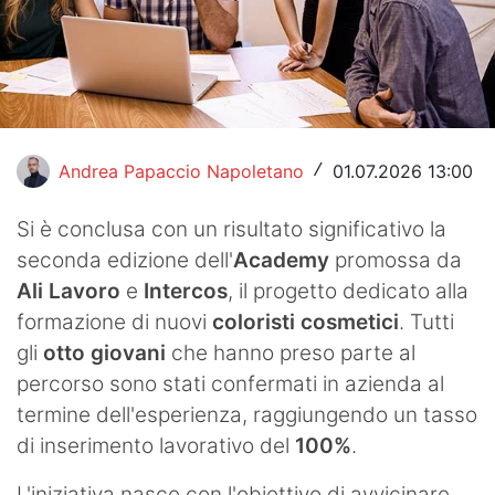
Hockey
Pallanuoto
Pallamano
Andrea Papaccio Napoletano
01.07.2026 13:00
/
Altre
News
Si è conclusa con un risultato significativo la
seconda edizione dell'
Academy
promossa da
Turismo
Ali Lavoro
e
Intercos
, il progetto dedicato alla
formazione di nuovi
Eventi
coloristi cosmetici
. Tutti
gli
otto giovani
che hanno preso parte al
percorso sono stati confermati in azienda al
termine dell'esperienza, raggiungendo un tasso
di inserimento lavorativo del
100%
.
L'iniziativa nasce con l'obiettivo di avvicinare