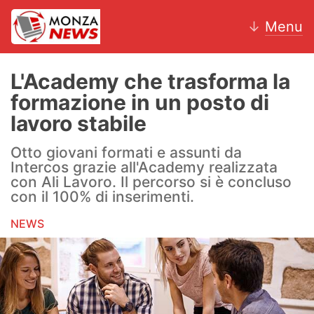
↓
Menu
L'Academy che trasforma la
formazione in un posto di
News
lavoro stabile
AC Monza
Otto giovani formati e assunti da
Intercos grazie all'Academy realizzata
Calcio
con Ali Lavoro. Il percorso si è concluso
con il 100% di inserimenti.
Motori
NEWS
Volley
Hockey
Altri sport