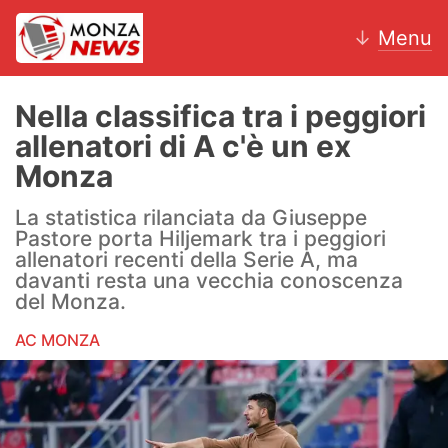
↓
Menu
Nella classifica tra i peggiori
allenatori di A c'è un ex
News
Monza
AC Monza
La statistica rilanciata da Giuseppe
Pastore porta Hiljemark tra i peggiori
Calcio
allenatori recenti della Serie A, ma
davanti resta una vecchia conoscenza
Motori
del Monza.
AC MONZA
Volley
Hockey
Altri sport