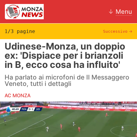
↓
Menu
1/3 pagine
Successivo
→
Udinese-Monza, un doppio
News
ex: 'Dispiace per i brianzoli
in B, ecco cosa ha influito'
AC Monza
Ha parlato ai microfoni de Il Messaggero
Calcio
Veneto, tutti i dettagli
Motori
AC MONZA
Volley
Hockey
Altri sport