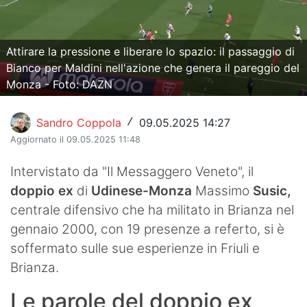
Hockey
Pallanuoto
Attirare la pressione e liberare lo spazio: il passaggio di
Bianco per Maldini nell'azione che genera il pareggio del
Pallamano
Monza - Foto: DAZN
Altre
Sandro Coppola
09.05.2025 14:27
/
News
Aggiornato il 09.05.2025 11:48
Turismo
Intervistato da "Il Messaggero Veneto", il
doppio ex
di
Udinese-Monza
Massimo
Susic,
Eventi
centrale difensivo che ha militato in Brianza nel
gennaio 2000, con 19 presenze a referto, si è
soffermato sulle sue esperienze in Friuli e
Brianza.
Le parole del doppio ex