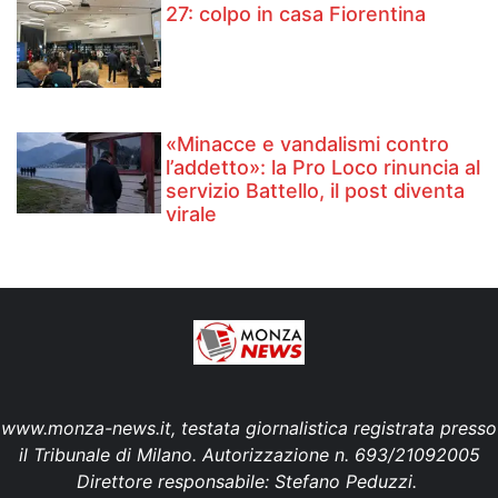
27: colpo in casa Fiorentina
«Minacce e vandalismi contro
l’addetto»: la Pro Loco rinuncia al
servizio Battello, il post diventa
virale
www.monza-news.it, testata giornalistica registrata presso
il Tribunale di Milano. Autorizzazione n. 693/21092005
Direttore responsabile: Stefano Peduzzi.