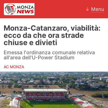
↓
Menu
Monza-Catanzaro, viabilità:
ecco da che ora strade
News
chiuse e divieti
AC Monza
Emessa l'ordinanza comunale relativa
all'area dell'U-Power Stadium
Calcio
AC MONZA
Motori
Volley
Hockey
Altri sport