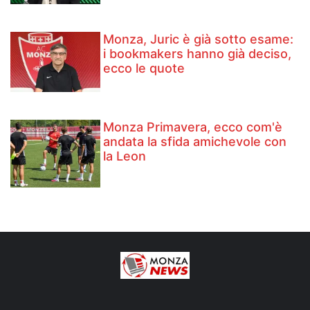
Monza, Juric è già sotto esame:
i bookmakers hanno già deciso,
ecco le quote
Monza Primavera, ecco com'è
andata la sfida amichevole con
la Leon