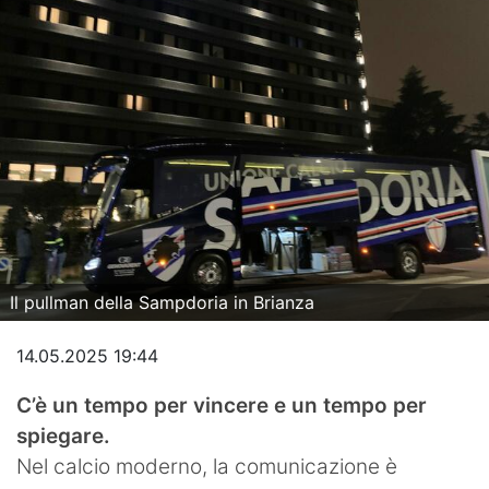
Hockey
Pallanuoto
Pallamano
Altre
News
Turismo
Il pullman della Sampdoria in Brianza
Eventi
14.05.2025 19:44
C’è un tempo per vincere e un tempo per
spiegare.
Nel calcio moderno, la comunicazione è