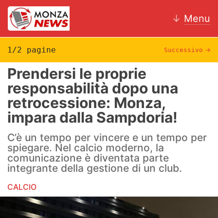
↓
Menu
1/2 pagine
Successivo
→
Prendersi le proprie
News
responsabilità dopo una
retrocessione: Monza,
AC Monza
impara dalla Sampdoria!
Calcio
C’è un tempo per vincere e un tempo per
Motori
spiegare. Nel calcio moderno, la
comunicazione è diventata parte
Volley
integrante della gestione di un club.
CALCIO
Hockey
Altri sport