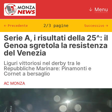
↓
Menu
2/3 pagine
←
Precedente
Successivo
→
Serie A, i risultati della 25^: il
News
Genoa sgretola la resistenza
del Venezia
AC Monza
Liguri vittoriosi nel derby tra le
Calcio
Repubbliche Marinare: Pinamonti e
Cornet a bersaglio
Motori
AC MONZA
Volley
Hockey
Altri sport