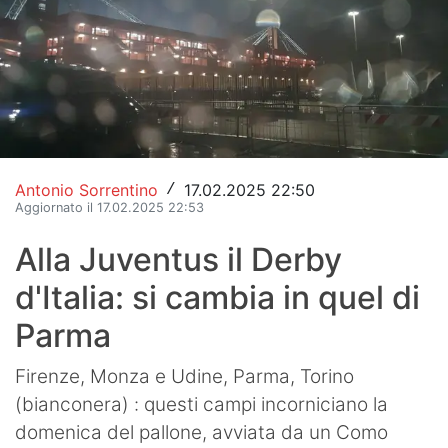
Hockey
Pallanuoto
Pallamano
Altre
Antonio Sorrentino
17.02.2025 22:50
/
News
Aggiornato il 17.02.2025 22:53
Turismo
Alla Juventus il Derby
d'Italia: si cambia in quel di
Eventi
Parma
Firenze, Monza e Udine, Parma, Torino
(bianconera) : questi campi incorniciano la
domenica del pallone, avviata da un Como