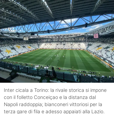
Inter cicala a Torino: la rivale storica si impone
con il folletto Conceiçao e la distanza dal
Napoli raddoppia; bianconeri vittoriosi per la
terza gare di fila e adesso appaiati alla Lazio.