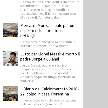
La vita di San Carlo Acutis diventa un
docufilm: nelle sale dal 15 al 21
ottobre con immagini inedite e
testimonianze. Il forte legame con
Monza e il San Gerardo.
Mercato, Monza in pole per un
esperto difensore: tutti i
dettagli
La squadra biancorossa continua a
cercare elementi per la difesa
Lutto per Lionel Messi: è morto il
padre Jorge a 68 anni
Jorge Messi, padre e storico
rappresentante di Lionel Messi, è
morto a 68 anni in un ospedale di
Rosario dopo un lungo periodo di
malattia.
Il Diario del Calciomercato 2026-
27: colpo in casa Fiorentina
Il resoconto di tutte le operazioni
relative alla stagione 26-27