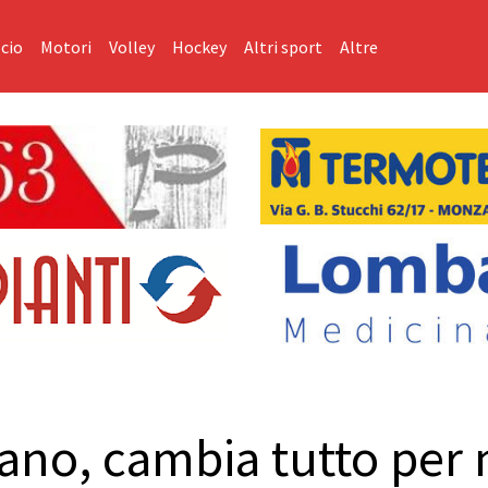
cio
Motori
Volley
Hockey
Altri sport
Altre
ano, cambia tutto per 