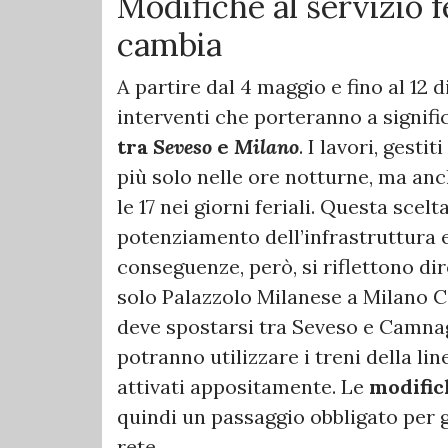
Modifiche al servizio f
cambia
A partire dal 4 maggio e fino al 12
interventi che porteranno a signifi
tra
Seveso
e
Milano
. I lavori, gestit
più solo nelle ore notturne, ma anch
le 17 nei giorni feriali. Questa scel
potenziamento dell’infrastruttura e 
conseguenze, però, si riflettono di
solo Palazzolo Milanese a Milano Ca
deve spostarsi tra Seveso e Camnago
potranno utilizzare i treni della li
attivati appositamente. Le
modific
quindi un passaggio obbligato per 
rete.