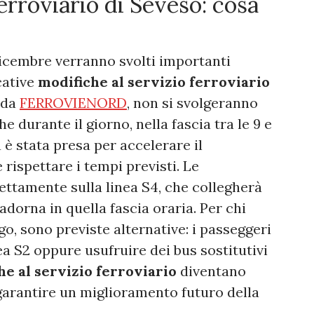
erroviario di Seveso: cosa
 dicembre verranno svolti importanti
cative
modifiche al servizio ferroviario
i da
FERROVIENORD
, non si svolgeranno
e durante il giorno, nella fascia tra le 9 e
ta è stata presa per accelerare il
rispettare i tempi previsti. Le
rettamente sulla linea S4, che collegherà
dorna in quella fascia oraria. Per chi
, sono previste alternative: i passeggeri
nea S2 oppure usufruire dei bus sostitutivi
he al servizio ferroviario
diventano
garantire un miglioramento futuro della