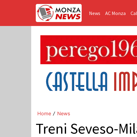
News
AC Monza
Cal
Home
News
/
Treni Seveso-Mil