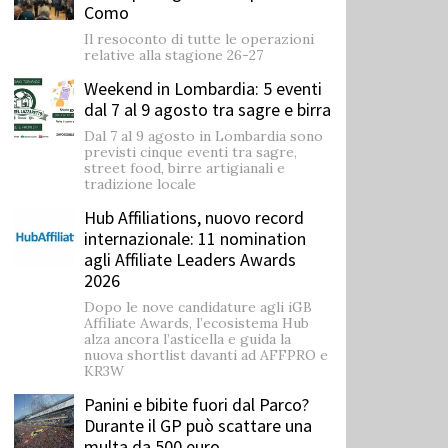
Como
Il resoconto di tutte le operazioni
relative alla stagione 26-27
Weekend in Lombardia: 5 eventi
dal 7 al 9 agosto tra sagre e birra
Dal 7 al 9 agosto in Lombardia sono
previsti cinque eventi tra sagre,
street food, birre artigianali e
tradizione locale
Hub Affiliations, nuovo record
internazionale: 11 nomination
agli Affiliate Leaders Awards
2026
Dopo le nove candidature agli iGB
Affiliate Awards, l’ecosistema Hub
alza ancora l’asticella e guida la
nuova shortlist davanti ad AFFPRO e
KR3W
Panini e bibite fuori dal Parco?
Durante il GP può scattare una
multa da 500 euro