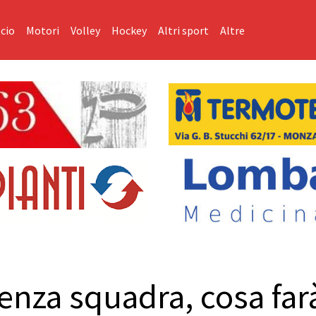
cio
Motori
Volley
Hockey
Altri sport
Altre
enza squadra, cosa farà