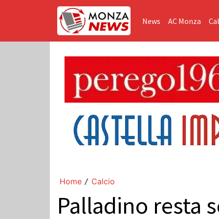
News
AC Monza
Cal
Home
Calcio
/
Palladino resta s