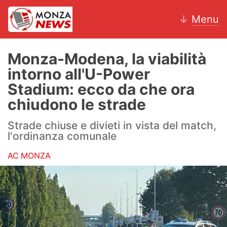
↓
Menu
Monza-Modena, la viabilità
intorno all'U-Power
News
Stadium: ecco da che ora
chiudono le strade
AC Monza
Strade chiuse e divieti in vista del match,
Calcio
l'ordinanza comunale
Motori
AC MONZA
Volley
Hockey
Altri sport