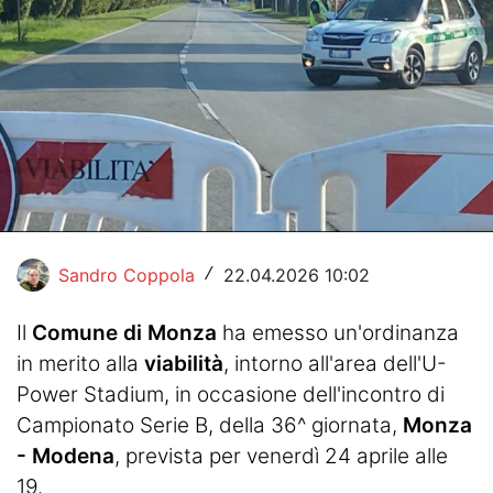
Hockey
Pallanuoto
Pallamano
Altre
News
Turismo
Sandro Coppola
22.04.2026 10:02
/
Eventi
Il
Comune di Monza
ha emesso un'ordinanza
in merito alla
viabilità
, intorno all'area dell'U-
Power Stadium, in occasione dell'incontro di
Campionato Serie B, della 36^ giornata,
Monza
- Modena
, prevista per venerdì 24 aprile alle
19.