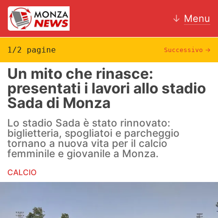
↓
Menu
1/2 pagine
Successivo
→
Un mito che rinasce:
News
presentati i lavori allo stadio
Sada di Monza
AC Monza
Lo stadio Sada è stato rinnovato:
Calcio
biglietteria, spogliatoi e parcheggio
tornano a nuova vita per il calcio
Motori
femminile e giovanile a Monza.
Volley
CALCIO
Hockey
Altri sport