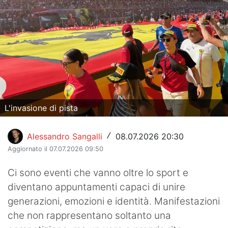
Hockey
Pallanuoto
Pallamano
Altre
News
L'invasione di pista
Turismo
Alessandro Sangalli
08.07.2026 20:30
/
Eventi
Aggiornato il 07.07.2026 09:50
Ci sono eventi che vanno oltre lo sport e
diventano appuntamenti capaci di unire
generazioni, emozioni e identità. Manifestazioni
che non rappresentano soltanto una