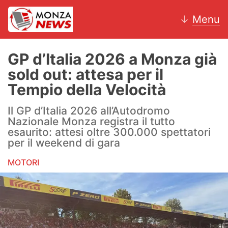
↓
Menu
GP d’Italia 2026 a Monza già
sold out: attesa per il
News
Tempio della Velocità
AC Monza
Il GP d’Italia 2026 all’Autodromo
Nazionale Monza registra il tutto
Calcio
esaurito: attesi oltre 300.000 spettatori
per il weekend di gara
Motori
MOTORI
Volley
Hockey
Altri sport