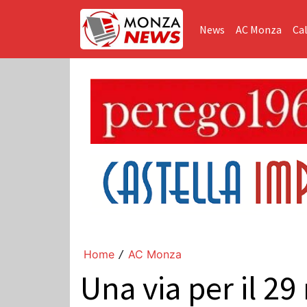
News
AC Monza
Cal
Home
AC Monza
/
Una via per il 2