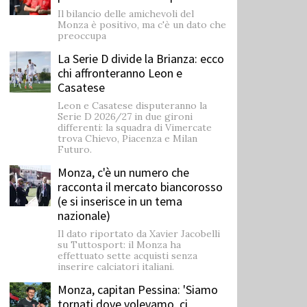
Il bilancio delle amichevoli del
Monza è positivo, ma c'è un dato che
preoccupa
La Serie D divide la Brianza: ecco
chi affronteranno Leon e
Casatese
Leon e Casatese disputeranno la
Serie D 2026/27 in due gironi
differenti: la squadra di Vimercate
trova Chievo, Piacenza e Milan
Futuro.
Monza, c'è un numero che
racconta il mercato biancorosso
(e si inserisce in un tema
nazionale)
Il dato riportato da Xavier Jacobelli
su Tuttosport: il Monza ha
effettuato sette acquisti senza
inserire calciatori italiani.
Monza, capitan Pessina: 'Siamo
tornati dove volevamo, ci