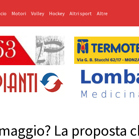
cio
Motori
Volley
Hockey
Altri sport
Altre
9 maggio? La proposta c