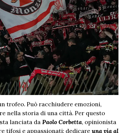
 un trofeo. Può racchiudere emozioni,
e nella storia di una città. Per questo
osta lanciata da
Paolo Corbetta
, opinionista
re tifosi e appassionati: dedicare
una via al