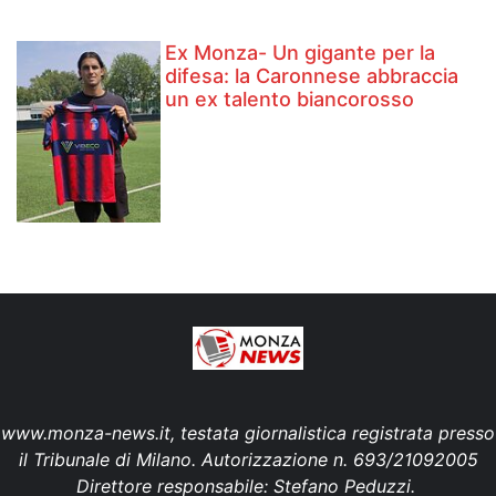
Ex Monza- Un gigante per la
difesa: la Caronnese abbraccia
un ex talento biancorosso
www.monza-news.it, testata giornalistica registrata presso
il Tribunale di Milano. Autorizzazione n. 693/21092005
Direttore responsabile: Stefano Peduzzi.