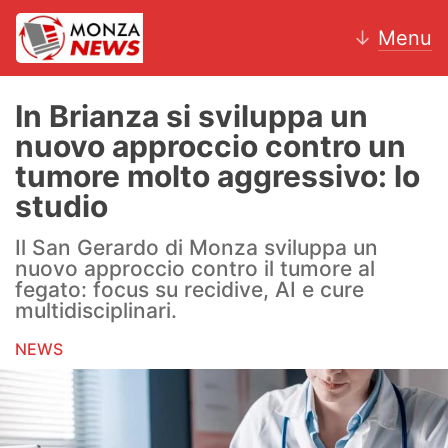
↓
Menu
In Brianza si sviluppa un
nuovo approccio contro un
News
tumore molto aggressivo: lo
studio
AC Monza
Il San Gerardo di Monza sviluppa un
Calcio
nuovo approccio contro il tumore al
fegato: focus su recidive, AI e cure
Motori
multidisciplinari.
Volley
NEWS
Hockey
Altri sport