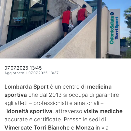
Hockey
Pallanuoto
Pallamano
Altre
News
07.07.2025 13:45
Turismo
Aggiornato il 07.07.2025 13:37
Eventi
Lombarda Sport
è un centro di
medicina
sportiva
che dal 2013 si occupa di garantire
agli atleti – professionisti e amatoriali –
l’
idoneità sportiva
, attraverso
visite mediche
accurate e certificate. Presso le sedi di
Vimercate Torri Bianche
e
Monza
in via