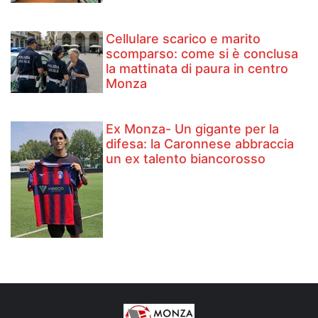
Cellulare scarico e marito
scomparso: come si è conclusa
la mattinata di paura in centro
Monza
Ex Monza- Un gigante per la
difesa: la Caronnese abbraccia
un ex talento biancorosso