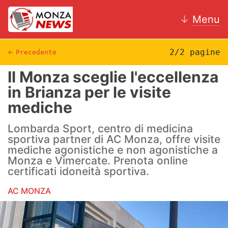
↓
Menu
2/2 pagine
←
Precedente
Il Monza sceglie l'eccellenza
News
in Brianza per le visite
mediche
AC Monza
Lombarda Sport, centro di medicina
Calcio
sportiva partner di AC Monza, offre visite
mediche agonistiche e non agonistiche a
Motori
Monza e Vimercate. Prenota online
certificati idoneità sportiva.
Volley
AC MONZA
Hockey
Altri sport