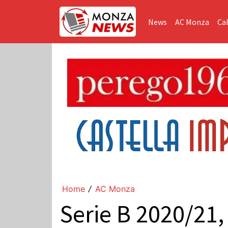
News
AC Monza
Cal
Home
AC Monza
/
Serie B 2020/21,