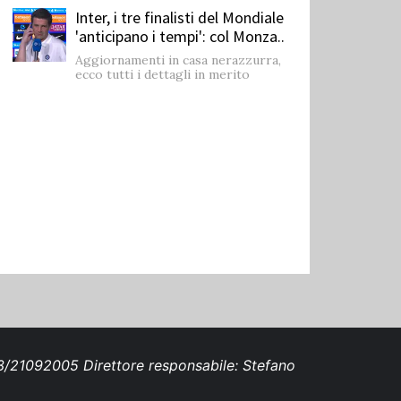
Inter, i tre finalisti del Mondiale
'anticipano i tempi': col Monza..
Aggiornamenti in casa nerazzurra,
ecco tutti i dettagli in merito
693/21092005 Direttore responsabile: Stefano