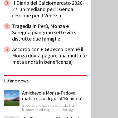
Il Diario del Calciomercato 2026-
3
27: un mediano per il Genoa,
cessione per il Venezia
Tragedia in Perù, Monza e
4
Seregno piangono sette vite:
distrutte due famiglie
Accordo con FIGC: ecco perché il
5
Monza dovrà pagare una multa (e
metà andrà in beneficenza)
Ultime news
Amichevole Monza-Padova,
match ricco di gol al 'Brianteo'
Ecco la cronaca della sfida tra
brianzoli ed euganei, i dettagli