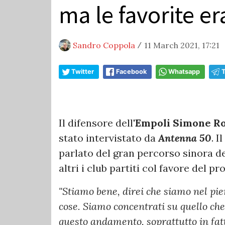
ma le favorite e
Sandro Coppola
11 March 2021, 17:21
/
Twitter
Facebook
Whatsapp
Il difensore dell'
Empoli
Simone R
stato intervistato da
Antenna 50
. 
parlato del gran percorso sinora d
altri i club partiti col favore del pr
"Stiamo bene, direi che siamo nel pi
cose. Siamo concentrati su quello che
questo andamento, soprattutto in fatt