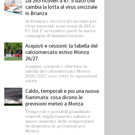
Da 265 ricoveri a 67: il dato che
cambia la lotta al virus sinciziale
in Brianza
In Brianza i ricoveri dei neonati per
virus sinciziale sono scesi da 265 a
67. Dal 1° settembre parte la nuova
campagna di immunizzazione.
Acquisti e cessioni: la tabella del
calciomercato estivo Monza
26/27
Acquisti, cessioni e obiettivi: la
tabella del calciomercato Monza
2026/2027, ecco tutte le operazioni
estive
Caldo, temporali e poi una nuova
fiammata: cosa dicono le
previsioni meteo a Monza
Temporali e possibili grandinate
venerdì, miglioramento sabato e
nuovo aumento delle temperature
da domenica: le previsioni per
Monza.