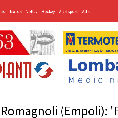
cio
Motori
Volley
Hockey
Altri sport
Altre
 Romagnoli (Empoli): '