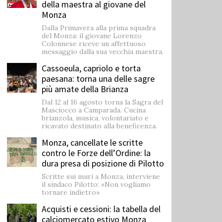
della maestra al giovane del
Monza
Dalla Primavera alla prima squadra
del Monza: il giovane Lorenzo
Colonnese riceve un affettuoso
messaggio dalla sua vecchia maestra.
Cassoeula, capriolo e torta
paesana: torna una delle sagre
più amate della Brianza
Dal 12 al 16 agosto torna la Sagra del
Masciocco a Camparada. Cucina
brianzola, musica, volontariato e
ricavato destinato alla beneficenza.
Monza, cancellate le scritte
contro le Forze dell’Ordine: la
dura presa di posizione di Pilotto
Scritte sui muri a Monza, interviene
il sindaco Pilotto: «Non vogliamo
tornare indietro»
Acquisti e cessioni: la tabella del
calciomercato estivo Monza