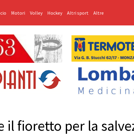
cio
Motori
Volley
Hockey
Altri sport
Altre
 il fioretto per la salv