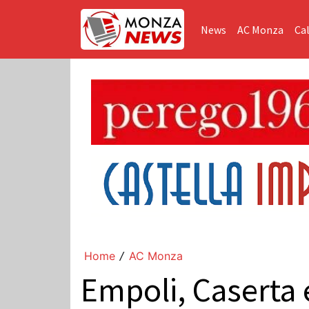
News
AC Monza
Cal
Home
AC Monza
/
Empoli, Caserta e