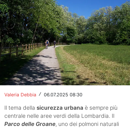
Hockey
Pallanuoto
Pallamano
Altre
News
Turismo
Eventi
Valeria Debbia
06.07.2025 08:30
/
Il tema della
sicurezza urbana
è sempre più
centrale nelle aree verdi della Lombardia. Il
Parco delle Groane
, uno dei polmoni naturali