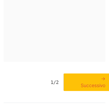
→
1/2
Successivo