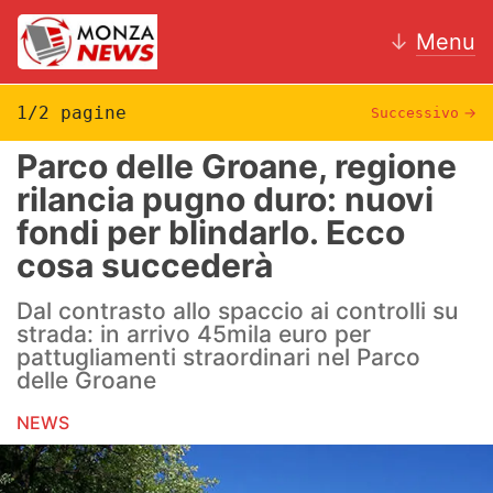
↓
Menu
1/2 pagine
Successivo
→
Parco delle Groane, regione
News
rilancia pugno duro: nuovi
fondi per blindarlo. Ecco
AC Monza
cosa succederà
Calcio
Dal contrasto allo spaccio ai controlli su
Motori
strada: in arrivo 45mila euro per
pattugliamenti straordinari nel Parco
Volley
delle Groane
NEWS
Hockey
Altri sport