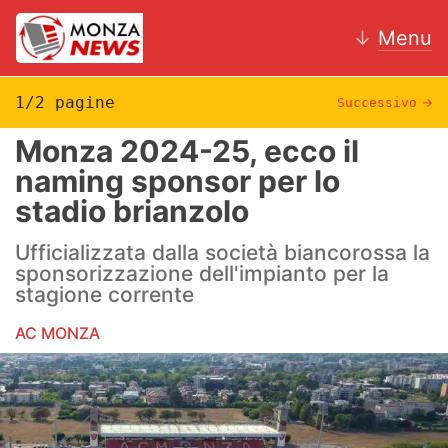
↓
Menu
1/2 pagine
Successivo
→
Monza 2024-25, ecco il
News
naming sponsor per lo
stadio brianzolo
AC Monza
Ufficializzata dalla società biancorossa la
Calcio
sponsorizzazione dell'impianto per la
stagione corrente
Motori
AC MONZA
Volley
Hockey
Altri sport