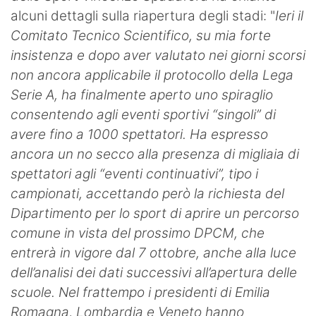
alcuni dettagli sulla riapertura degli stadi: "
Ieri il
Hockey
Comitato Tecnico Scientifico, su mia forte
Pallanuoto
insistenza e dopo aver valutato nei giorni scorsi
non ancora applicabile il protocollo della Lega
Pallamano
Serie A, ha finalmente aperto uno spiraglio
Altre
consentendo agli eventi sportivi “singoli” di
avere fino a 1000 spettatori. Ha espresso
News
ancora un no secco alla presenza di migliaia di
spettatori agli “eventi continuativi”, tipo i
Turismo
campionati, accettando però la richiesta del
Eventi
Dipartimento per lo sport di aprire un percorso
comune in vista del prossimo DPCM, che
entrerà in vigore dal 7 ottobre, anche alla luce
dell’analisi dei dati successivi all’apertura delle
scuole. Nel frattempo i presidenti di Emilia
Romagna, Lombardia e Veneto hanno