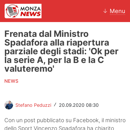
↓
Menu
Frenata dal Ministro
Spadafora alla riapertura
News
parziale degli stadi: 'Ok per
la serie A, per la B e la C
AC Monza
valuteremo'
Calcio
NEWS
Motori
Volley
Stefano Peduzzi
20.09.2020 08:30
/
Hockey
Con un post pubblicato su Facebook, il ministro
Altri sport
dello Sport Vincenzo Spadafora ha chiarito