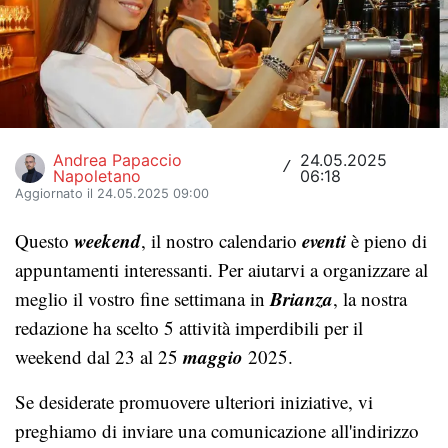
Hockey
Pallanuoto
Pallamano
Altre
Andrea Papaccio
24.05.2025
/
Napoletano
06:18
Aggiornato il 24.05.2025 09:00
News
weekend
eventi
Questo
, il nostro calendario
è pieno di
Turismo
appuntamenti interessanti. Per aiutarvi a organizzare al
Eventi
Brianza
meglio il vostro fine settimana in
, la nostra
redazione ha scelto 5 attività imperdibili per il
maggio
weekend dal 23 al 25
2025.
Se desiderate promuovere ulteriori iniziative, vi
preghiamo di inviare una comunicazione all'indirizzo