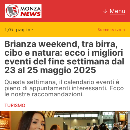
↓
Menu
1/6 pagine
Successivo
→
Brianza weekend, tra birra,
News
cibo e natura: ecco i migliori
eventi del fine settimana dal
AC Monza
23 al 25 maggio 2025
Calcio
Questa settimana, il calendario eventi è
Motori
pieno di appuntamenti interessanti. Ecco
le nostre raccomandazioni.
Volley
TURISMO
Hockey
Altri sport