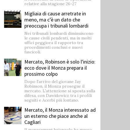
relative alla stagione 26-27
Migliaia di cause arretrate in
meno, ma c’è un dato che
preoccupa i tribunali lombardi
Nei tribunali lombardi diminuiscono
le cause civili pendenti, ma in molti
uffici peggiora il rapporto tra
procedimenti conclusi e nuovi
fascicoli.
Mercato, Robinson è solo l'inizio:
ecco dove il Monza prepara il
prossimo colpo
Dopo l'arrivo del giovane Jay
Robinson, il Monza prosegue il
mercato. L'attenzione si sposta sulla
difesa, con Dawidowicz tra i profili
seguiti e Acerbi più lontano.
Mercato, il Monza interessato ad
un esterno che piace anche al
Cagliari
Il management brianzolo ha messo