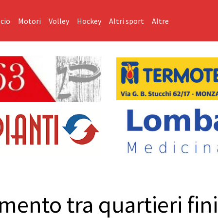
cio
Motori
Volley
Hockey
Altri sport
Altre
mento tra quartieri fin