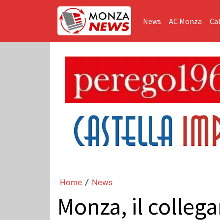
News
AC Monza
Cal
Home
News
/
Monza, il collega