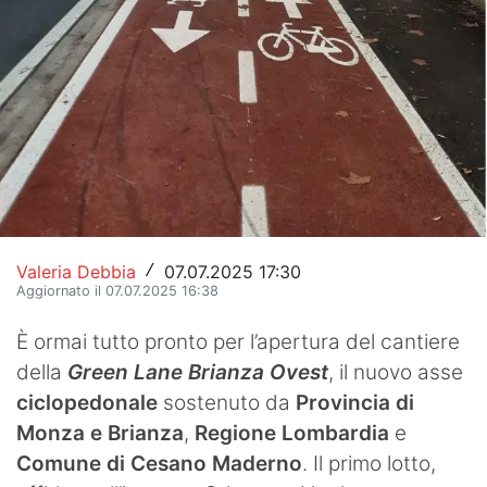
Hockey
Pallanuoto
Pallamano
Altre
News
Turismo
Valeria Debbia
07.07.2025 17:30
/
Aggiornato il 07.07.2025 16:38
Eventi
È ormai tutto pronto per l’apertura del cantiere
della
Green Lane Brianza Ovest
, il nuovo asse
ciclopedonale
sostenuto da
Provincia di
Monza e Brianza
,
Regione Lombardia
e
Comune di Cesano Maderno
. Il primo lotto,