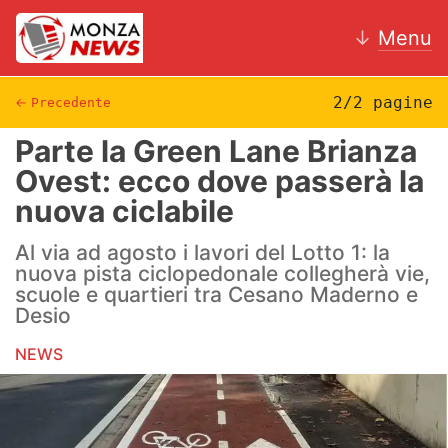
↓
Menu
2/2 pagine
←
Precedente
Parte la Green Lane Brianza
News
Ovest: ecco dove passerà la
nuova ciclabile
AC Monza
Al via ad agosto i lavori del Lotto 1: la
Calcio
nuova pista ciclopedonale collegherà vie,
scuole e quartieri tra Cesano Maderno e
Motori
Desio
Volley
NEWS
Hockey
Altri sport