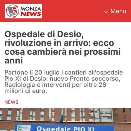
↓
Menu
Ospedale di Desio,
rivoluzione in arrivo: ecco
News
cosa cambierà nei prossimi
anni
AC Monza
Partono il 20 luglio i cantieri all'ospedale
Calcio
Pio XI di Desio: nuovo Pronto soccorso,
Radiologia e interventi per oltre 26
Motori
milioni di euro.
Volley
NEWS
Hockey
Altri sport