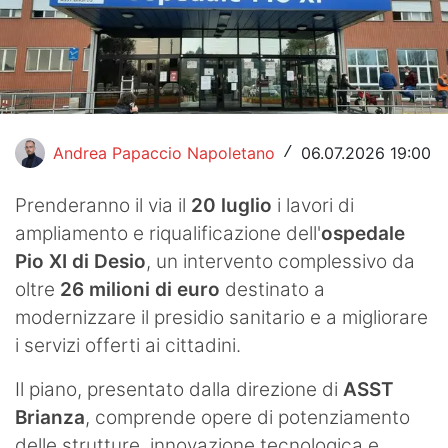
Hockey
Pallanuoto
Pallamano
Andrea Papaccio Napoletano
06.07.2026 19:00
/
Altre
News
Prenderanno il via il
20 luglio
i lavori di
ampliamento e riqualificazione dell'
ospedale
Turismo
Pio XI di Desio
, un intervento complessivo da
oltre
26 milioni di euro
destinato a
Eventi
modernizzare il presidio sanitario e a migliorare
i servizi offerti ai cittadini.
Il piano, presentato dalla direzione di
ASST
Brianza
, comprende opere di potenziamento
delle strutture, innovazione tecnologica e