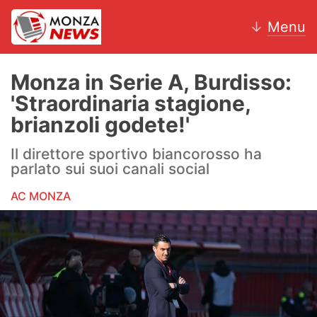
↓
Menu
Monza in Serie A, Burdisso:
'Straordinaria stagione,
News
brianzoli godete!'
AC Monza
Il direttore sportivo biancorosso ha
parlato sui suoi canali social
Calcio
AC MONZA
Motori
Volley
Hockey
Altri sport