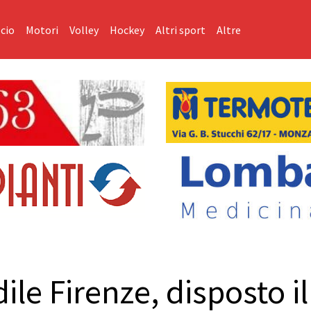
cio
Motori
Volley
Hockey
Altri sport
Altre
ile Firenze, disposto i