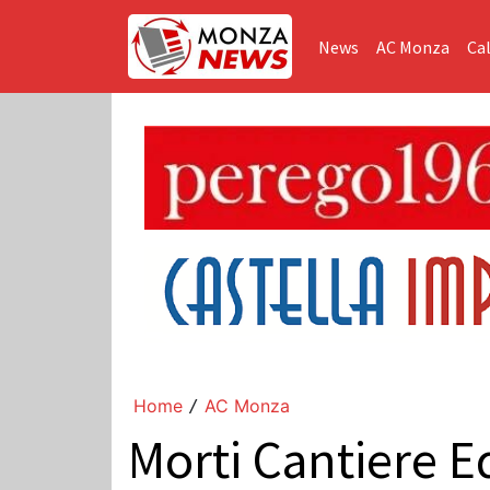
News
AC Monza
Cal
Home
AC Monza
/
Morti Cantiere Ed