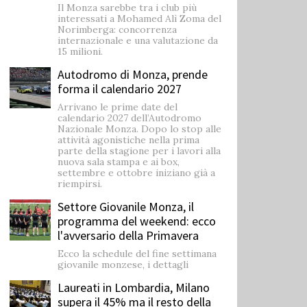
Il Monza sarebbe tra i club più
interessati a Mohamed Alì Zoma del
Norimberga: concorrenza
internazionale e una valutazione da
15 milioni.
Autodromo di Monza, prende
forma il calendario 2027
Arrivano le prime date del
calendario 2027 dell’Autodromo
Nazionale Monza. Dopo lo stop alle
attività agonistiche nella prima
parte della stagione per i lavori alla
nuova sala stampa e ai box,
settembre e ottobre iniziano già a
riempirsi.
Settore Giovanile Monza, il
programma del weekend: ecco
l'avversario della Primavera
Ecco la schedule del fine settimana
giovanile monzese, i dettagli
Laureati in Lombardia, Milano
supera il 45% ma il resto della