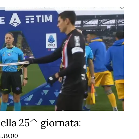
della 25^ giornata:
h.19.00