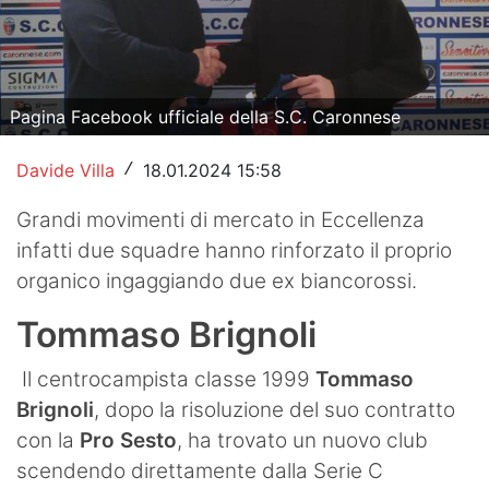
Hockey
Pallanuoto
Pagina Facebook ufficiale della S.C. Caronnese
Pallamano
Davide Villa
18.01.2024 15:58
/
Altre
Grandi movimenti di mercato in Eccellenza
News
infatti due squadre hanno rinforzato il proprio
Turismo
organico ingaggiando due ex biancorossi.
Eventi
Tommaso Brignoli
Il centrocampista classe 1999
Tommaso
Brignoli
, dopo la risoluzione del suo contratto
con la
Pro Sesto
, ha trovato un nuovo club
scendendo direttamente dalla Serie C