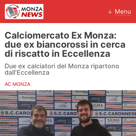
↓
Menu
Calciomercato Ex Monza:
due ex biancorossi in cerca
News
di riscatto in Eccellenza
AC Monza
Due ex calciatori del Monza ripartono
dall'Eccellenza
Calcio
AC MONZA
Motori
Volley
Hockey
Altri sport