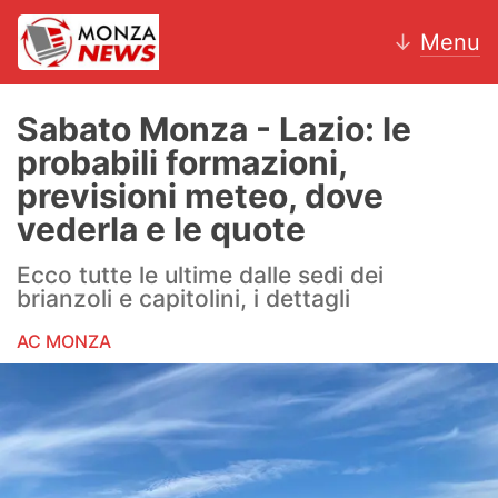
↓
Menu
Sabato Monza - Lazio: le
probabili formazioni,
News
previsioni meteo, dove
vederla e le quote
AC Monza
Ecco tutte le ultime dalle sedi dei
Calcio
brianzoli e capitolini, i dettagli
Motori
AC MONZA
Volley
Hockey
Altri sport