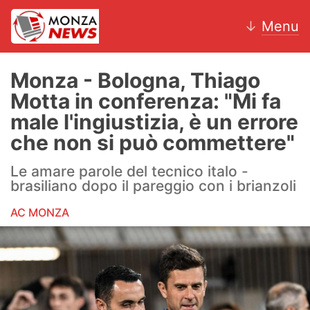
↓
Menu
Monza - Bologna, Thiago
Motta in conferenza: "Mi fa
News
male l'ingiustizia, è un errore
che non si può commettere"
AC Monza
Le amare parole del tecnico italo -
Calcio
brasiliano dopo il pareggio con i brianzoli
Motori
AC MONZA
Volley
Hockey
Altri sport