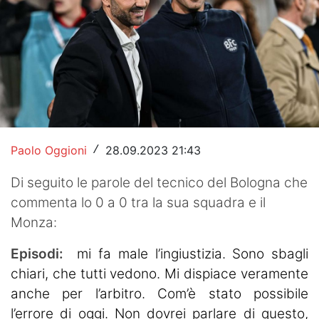
Hockey
Pallanuoto
Pallamano
Altre
News
Paolo Oggioni
28.09.2023 21:43
/
Turismo
Di seguito le parole del tecnico del Bologna che
commenta lo 0 a 0 tra la sua squadra e il
Eventi
Monza:
Episodi:
mi fa male l’ingiustizia. Sono sbagli
chiari, che tutti vedono. Mi dispiace veramente
anche per l’arbitro. Com’è stato possibile
l’errore di oggi. Non dovrei parlare di questo,