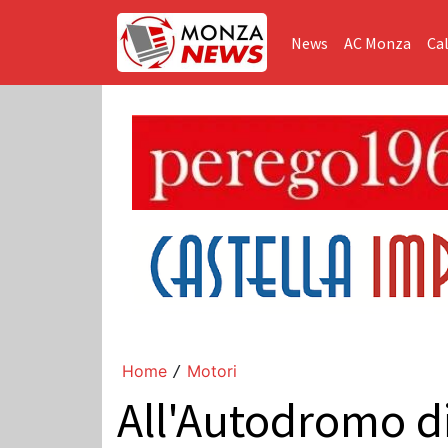
News
AC Monza
Cal
Home
Motori
/
All'Autodromo di 