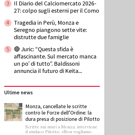
Il Diario del Calciomercato 2026-
3
27: colpo sugli esterni per il Como
Tragedia in Perù, Monza e
4
Seregno piangono sette vite:
distrutte due famiglie
🔴 Juric: “Questa sfida è
5
affascinante. Sul mercato manca
un po’ di tutto”. Baldissoni
annuncia il futuro di Keita...
Ultime news
Monza, cancellate le scritte
contro le Forze dell’Ordine: la
dura presa di posizione di Pilotto
Scritte sui muri a Monza, interviene
il sindaco Pilotto: «Non vogliamo