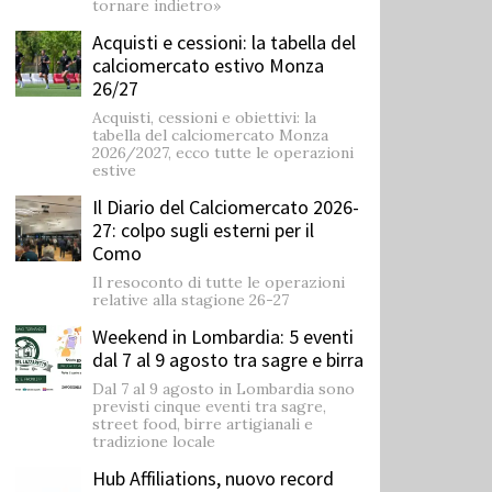
tornare indietro»
Acquisti e cessioni: la tabella del
calciomercato estivo Monza
26/27
Acquisti, cessioni e obiettivi: la
tabella del calciomercato Monza
2026/2027, ecco tutte le operazioni
estive
Il Diario del Calciomercato 2026-
27: colpo sugli esterni per il
Como
Il resoconto di tutte le operazioni
relative alla stagione 26-27
Weekend in Lombardia: 5 eventi
dal 7 al 9 agosto tra sagre e birra
Dal 7 al 9 agosto in Lombardia sono
previsti cinque eventi tra sagre,
street food, birre artigianali e
tradizione locale
Hub Affiliations, nuovo record