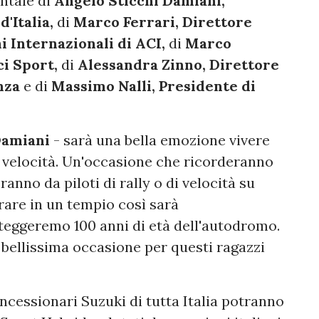
entale di
Angelo Sticchi Damiani,
'Italia,
di
Marco Ferrari, Direttore
i Internazionali di ACI,
di
Marco
i Sport,
di
Alessandra Zinno, Direttore
nza
e di
Massimo Nalli, Presidente di
Damiani
- sarà una bella emozione vivere
 velocità. Un'occasione che ricorderanno
ranno da piloti di rally o di velocità su
trare in un tempio così sarà
steggeremo 100 anni di età dell'autodromo.
a bellissima occasione per questi ragazzi
concessionari Suzuki di tutta Italia potranno