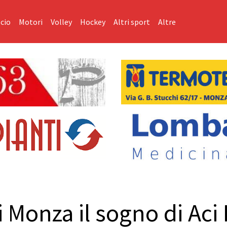
cio
Motori
Volley
Hockey
Altri sport
Altre
Monza il sogno di Aci R