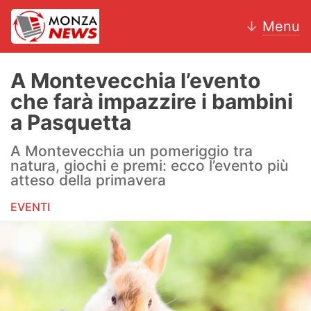
↓
Menu
A Montevecchia l’evento
che farà impazzire i bambini
News
a Pasquetta
AC Monza
A Montevecchia un pomeriggio tra
natura, giochi e premi: ecco l’evento più
Calcio
atteso della primavera
EVENTI
Motori
Volley
Hockey
Altri sport