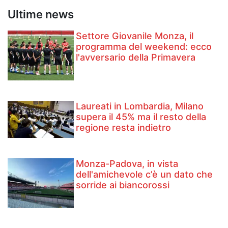
Ultime news
Settore Giovanile Monza, il
programma del weekend: ecco
l'avversario della Primavera
Laureati in Lombardia, Milano
supera il 45% ma il resto della
regione resta indietro
Monza-Padova, in vista
dell'amichevole c’è un dato che
sorride ai biancorossi