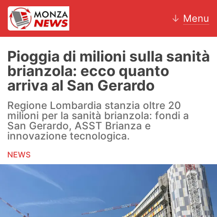
↓
Menu
Pioggia di milioni sulla sanità
brianzola: ecco quanto
News
arriva al San Gerardo
AC Monza
Regione Lombardia stanzia oltre 20
milioni per la sanità brianzola: fondi a
Calcio
San Gerardo, ASST Brianza e
innovazione tecnologica.
Motori
NEWS
Volley
Hockey
Altri sport