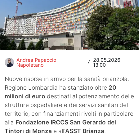
Hockey
Pallanuoto
Pallamano
Altre
Andrea Papaccio
28.05.2026
News
/
Napoletano
13:00
Turismo
Nuove risorse in arrivo per la sanità brianzola.
Regione Lombardia ha stanziato oltre
20
Eventi
milioni di euro
destinati al potenziamento delle
strutture ospedaliere e dei servizi sanitari del
territorio, con finanziamenti rivolti in particolare
alla
Fondazione IRCCS San Gerardo dei
Tintori di Monza
e all’
ASST Brianza
.