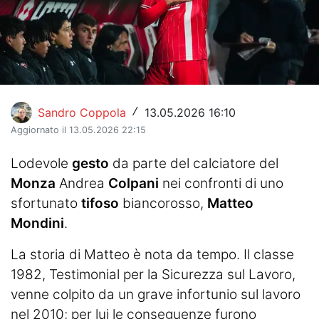
Hockey
Pallanuoto
Pallamano
Altre
Sandro Coppola
13.05.2026 16:10
/
Aggiornato il 13.05.2026 22:15
News
Lodevole
gesto
da parte del calciatore del
Turismo
Monza
Andrea
Colpani
nei confronti di uno
sfortunato
tifoso
biancorosso,
Matteo
Eventi
Mondini
.
La storia di Matteo è nota da tempo. Il classe
1982, Testimonial per la Sicurezza sul Lavoro,
venne colpito da un grave infortunio sul lavoro
nel 2010; per lui le conseguenze furono