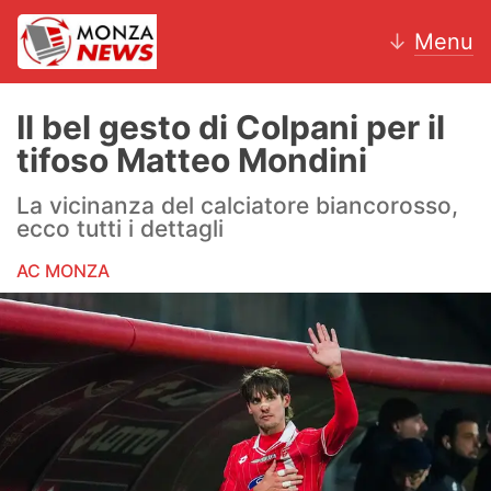
↓
Menu
Il bel gesto di Colpani per il
tifoso Matteo Mondini
News
La vicinanza del calciatore biancorosso,
ecco tutti i dettagli
AC Monza
AC MONZA
Calcio
Motori
Volley
Hockey
Altri sport