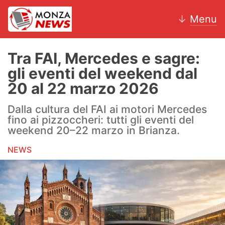
↓
Menu
Tra FAI, Mercedes e sagre:
gli eventi del weekend dal
News
20 al 22 marzo 2026
AC Monza
Dalla cultura del FAI ai motori Mercedes
fino ai pizzoccheri: tutti gli eventi del
Calcio
weekend 20–22 marzo in Brianza.
NEWS
Motori
Volley
Hockey
Altri sport