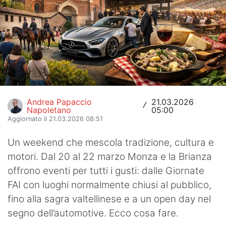
Hockey
Pallanuoto
Pallamano
Altre
News
Andrea Papaccio
21.03.2026
/
Napoletano
05:00
Aggiornato il 21.03.2026 08:51
Turismo
Un weekend che mescola tradizione, cultura e
Eventi
motori. Dal 20 al 22 marzo Monza e la Brianza
offrono eventi per tutti i gusti: dalle Giornate
FAI con luoghi normalmente chiusi al pubblico,
fino alla sagra valtellinese e a un open day nel
segno dell’automotive. Ecco cosa fare.