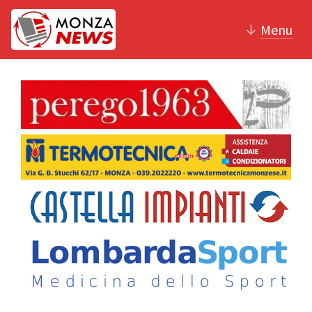
↓
Menu