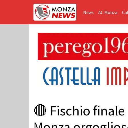
News
AC Monza
Cal
🔴 Fischio final
Monza orgoglioso