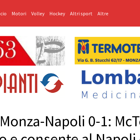
cio
Motori
Volley
Hockey
Altri sport
Altre
e Monza-Napoli 0-1: Mc
 e consente al Napoli 