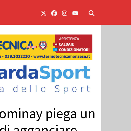
Tominay piega un
di agganciare