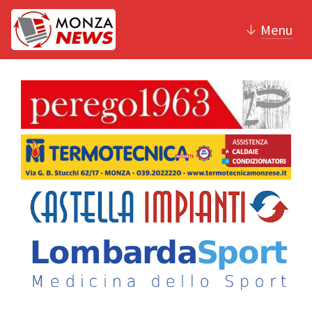
↓
Menu