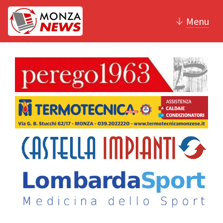
↓
Menu