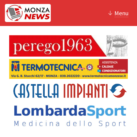
↓
Menu