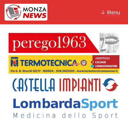
↓
Menu