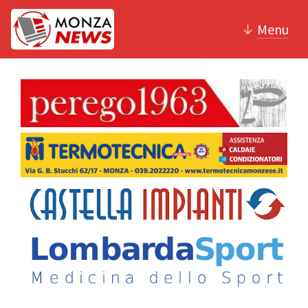
↓
Menu